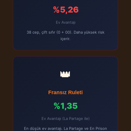
%5,26
Ev Avantajı
38 cep, çift sıfır (0 + 00). Daha yüksek risk
içerir.
👑
Fransız Ruleti
%1,35
Ev Avantajı (La Partage ile)
En düşük ev avantajı. La Partage ve En Prison