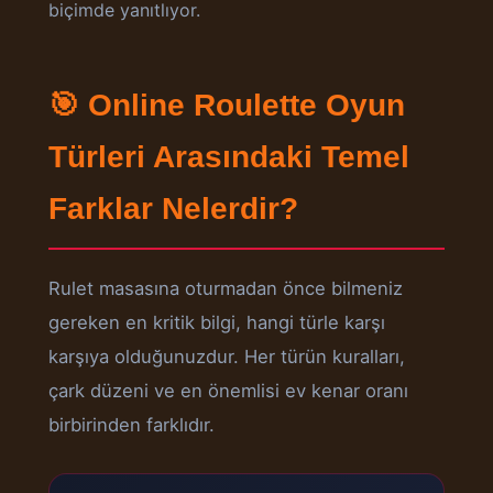
biçimde yanıtlıyor.
🎯 Online Roulette Oyun
Türleri Arasındaki Temel
Farklar Nelerdir?
Rulet masasına oturmadan önce bilmeniz
gereken en kritik bilgi, hangi türle karşı
karşıya olduğunuzdur. Her türün kuralları,
çark düzeni ve en önemlisi ev kenar oranı
birbirinden farklıdır.