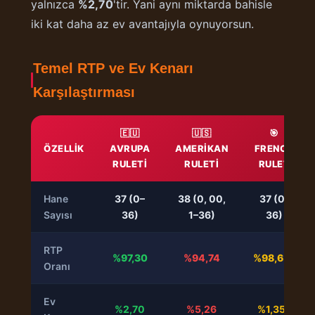
yalnızca
%2,70
'tir. Yani aynı miktarda bahisle
iki kat daha az ev avantajıyla oynuyorsun.
Temel RTP ve Ev Kenarı
Karşılaştırması
🇪🇺
🇺🇸
🎯
ÖZELLIK
AVRUPA
AMERIKAN
FRENCH
RULETI
RULETI
RULET
Hane
37 (0–
38 (0, 00,
37 (0–
Sayısı
36)
1–36)
36)
RTP
%97,30
%94,74
%98,65*
Oranı
Ev
%2,70
%5,26
%1,35*