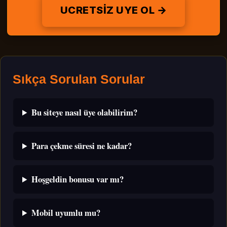
UCRETSIZ UYE OL →
Sıkça Sorulan Sorular
Bu siteye nasıl üye olabilirim?
Para çekme süresi ne kadar?
Hoşgeldin bonusu var mı?
Mobil uyumlu mu?