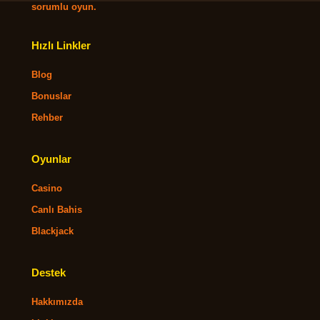
sorumlu oyun.
Hızlı Linkler
Blog
Bonuslar
Rehber
Oyunlar
Casino
Canlı Bahis
Blackjack
Destek
Hakkımızda