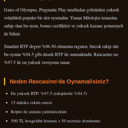
Gates of Olympus, Pragmatic Play tarafindan gelistirilen yuksek
volatiliteli populer bir slot oyunudur. Yunan Mitolojisi temasina
sahip olan bu oyun, bonus ozellikleri ve yuksek kazanc potansiyeli
ile bilinir.
Standart RTP degeri %96.50 olmasina ragmen, bircok rakip site
bu oyunu %94.5 gibi dusuk RTP ile sunmaktadir. Raxcasino ise
%97.5 ile en yuksek versiyonu sunar.
Neden Raxcasino'da Oynamalisiniz?
En yuksek RTP: %97.5 (rakiplerde %94.5)
15 dakika cekim suresi
Kripto ile aninda yatirim/cekim
500 TL hosgeldin bonusu + 50 ucretsiz dondurme