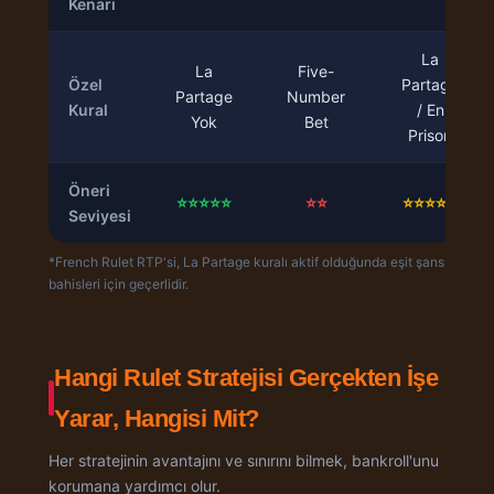
Kenarı
La
La
Five-
Özel
Partage
Partage
Number
Kural
/ En
Yok
Bet
Prison
Öneri
⭐⭐⭐⭐⭐
⭐⭐
⭐⭐⭐⭐⭐
Seviyesi
*French Rulet RTP'si, La Partage kuralı aktif olduğunda eşit şans
bahisleri için geçerlidir.
Hangi Rulet Stratejisi Gerçekten İşe
Yarar, Hangisi Mit?
Her stratejinin avantajını ve sınırını bilmek, bankroll'unu
korumana yardımcı olur.