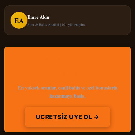
Emre Akin
EA
Spor & Bahis Analisti | 10+ yil deneyim
Hemen Bahis Yapmaya
Basla
En yuksek oranlar, canli bahis ve ozel bonuslarla
kazanmaya basla.
UCRETSIZ UYE OL →