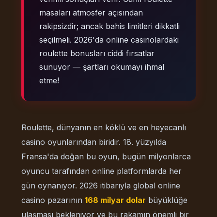
masaları atmosfer açısından
rakipsizdir; ancak bahis limitleri dikkatli
seçilmeli. 2026'da online casinolardaki
roulette bonusları ciddi fırsatlar
sunuyor — şartları okumayı ihmal
etme!
Roulette, dünyanın en köklü ve en heyecanlı
casino oyunlarından biridir. 18. yüzyılda
Fransa'da doğan bu oyun, bugün milyonlarca
oyuncu tarafından online platformlarda her
gün oynanıyor. 2026 itibarıyla global online
casino pazarının
168 milyar dolar
büyüklüğe
ulaşması bekleniyor ve bu rakamın önemli bir