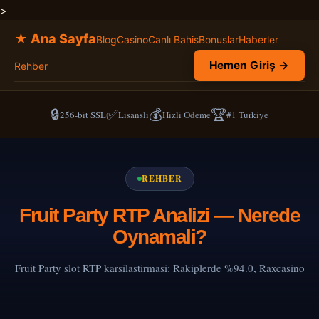
>
★ Ana Sayfa
Blog
Casino
Canlı Bahis
Bonuslar
Haberler
Hemen Giriş →
Rehber
🔒
✅
💰
🏆
256-bit SSL
Lisansli
Hizli Odeme
#1 Turkiye
REHBER
Fruit Party RTP Analizi — Nerede
Oynamali?
Fruit Party slot RTP karsilastirmasi: Rakiplerde %94.0, Raxcasino