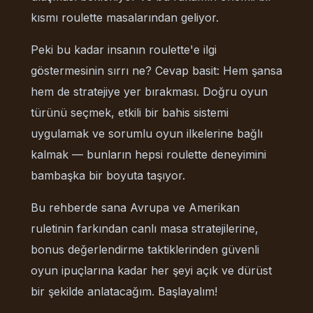
kısmı roulette masalarından geliyor.
Peki bu kadar insanın roulette'e ilgi
göstermesinin sırrı ne? Cevap basit: Hem şansa
hem de stratejiye yer bırakması. Doğru oyun
türünü seçmek, etkili bir bahis sistemi
uygulamak ve sorumlu oyun ilkelerine bağlı
kalmak — bunların hepsi roulette deneyimini
bambaşka bir boyuta taşıyor.
Bu rehberde sana Avrupa ve Amerikan
ruletinin farkından canlı masa stratejilerine,
bonus değerlendirme taktiklerinden güvenli
oyun ipuçlarına kadar her şeyi açık ve dürüst
bir şekilde anlatacağım. Başlayalım!