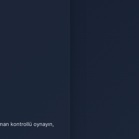
man kontrollü oynayın,