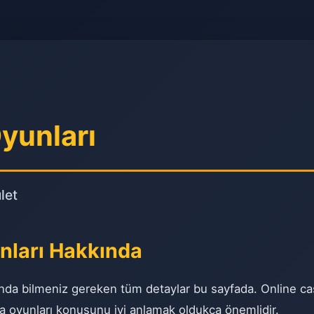
yunları
let
nları Hakkında
da bilmeniz gereken tüm detaylar bu sayfada. Online c
sa oyunları konusunu iyi anlamak oldukça önemlidir.