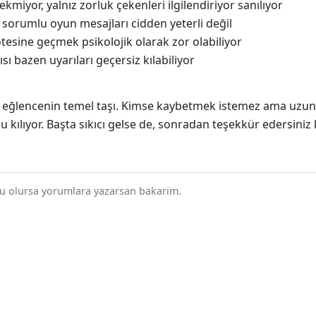
çekmiyor, yalnız zorluk çekenleri ilgilendiriyor sanılıyor
 sorumlu oyun mesajları cidden yeterli değil
tesine geçmek psikolojik olarak zor olabiliyor
sı bazen uyarıları geçersiz kılabiliyor
 eğlencenin temel taşı. Kimse kaybetmek istemez ama uzun
 kılıyor. Başta sıkıcı gelse de, sonradan teşekkür edersiniz 
ru olursa yorumlara yazarsan bakarim.