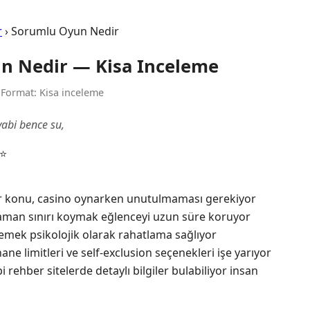
r
› Sorumlu Oyun Nedir
n Nedir — Kisa Inceleme
· Format: Kisa inceleme
abi bence su,
 ⭐
ir konu, casino oynarken unutulmaması gerekiyor
zaman sınırı koymak eğlenceyi uzun süre koruyor
rlemek psikolojik olarak rahatlama sağlıyor
 limitleri ve self-exclusion seçenekleri işe yarıyor
 rehber sitelerde detaylı bilgiler bulabiliyor insan