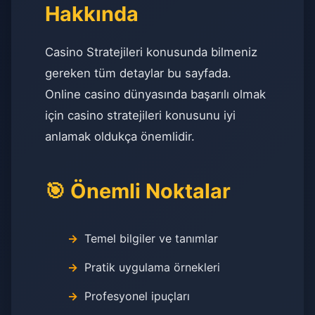
Hakkında
Casino Stratejileri konusunda bilmeniz
gereken tüm detaylar bu sayfada.
Online casino dünyasında başarılı olmak
için casino stratejileri konusunu iyi
anlamak oldukça önemlidir.
🎯 Önemli Noktalar
Temel bilgiler ve tanımlar
Pratik uygulama örnekleri
Profesyonel ipuçları