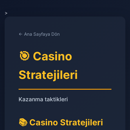
>
← Ana Sayfaya Dön
🎯 Casino
Stratejileri
Kazanma taktikleri
📚 Casino Stratejileri