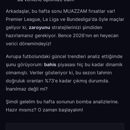
Arkadaşlar, bu hafta sonu MUAZZAM fırsatlar var!
Premier League, La Liga ve Bundesliga'da öyle maçlar
geliyor ki,
zaroyunu
stratejilerinizi şimdiden
hazırlamanız gerekiyor. Bence 2026'nın en heyecan
verici dönemindeyiz!
Avrupa futbolundaki güncel trendleri analiz ettiğimde
şunu görüyorum:
bahis
piyasası hiç bu kadar dinamik
olmamıştı. Veriler gösteriyor ki, bu sezon tahmin
doğruluk oranları %73'e kadar çıkmış durumda.
İnanılmaz değil mi?
Şimdi gelelim bu hafta sonunun bomba analizlerine.
Hazır mısınız? O zaman başlayalım!