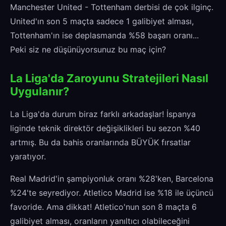
Manchester United - Tottenham derbisi de çok ilginç.
United'ın son 5 maçta sadece 1 galibiyet alması,
Tottenham'ın ise deplasmanda %58 başarı oranı...
Peki siz ne düşünüyorsunuz bu maç için?
La Liga'da Zaroyunu Stratejileri Nasıl
Uygulanır?
La Liga'da durum biraz farklı arkadaşlar! İspanya
liginde teknik direktör değişiklikleri bu sezon %40
artmış. Bu da bahis oranlarında BÜYÜK fırsatlar
yaratıyor.
Real Madrid'in şampiyonluk oranı %28'ken, Barcelona
%24'te seyrediyor. Atletico Madrid ise %18 ile üçüncü
favoride. Ama dikkat! Atletico'nun son 8 maçta 6
galibiyet alması, oranların yanıltıcı olabileceğini