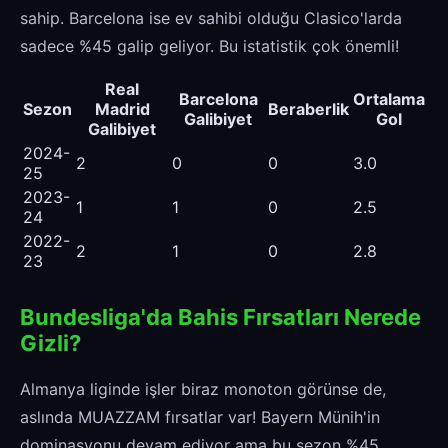
sahip. Barcelona ise ev sahibi olduğu Clasico'larda
sadece %45 galip geliyor. Bu istatistik çok önemli!
Real
Barcelona
Ortalama
Sezon
Madrid
Beraberlik
Galibiyet
Gol
Galibiyet
2024-
2
0
0
3.0
25
2023-
1
1
0
2.5
24
2022-
2
1
0
2.8
23
Bundesliga'da Bahis Fırsatları Nerede
Gizli?
Almanya liginde işler biraz monoton görünse de,
aslında MUAZZAM fırsatlar var! Bayern Münih'in
dominasyonu devam ediyor ama bu sezon %45