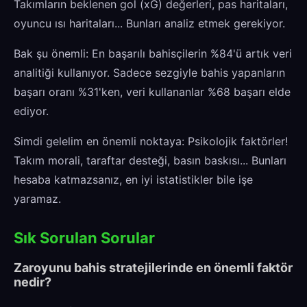
Takımların beklenen gol (xG) değerleri, pas haritaları,
oyuncu ısı haritaları... Bunları analiz etmek gerekiyor.
Bak şu önemli: En başarılı bahisçilerin %84'ü artık veri
analitiği kullanıyor. Sadece sezgiyle bahis yapanların
başarı oranı %31'ken, veri kullananlar %68 başarı elde
ediyor.
Simdi gelelim en önemli noktaya: Psikolojik faktörler!
Takım morali, taraftar desteği, basın baskısı... Bunları
hesaba katmazsanız, en iyi istatistikler bile işe
yaramaz.
Sık Sorulan Sorular
Zaroyunu bahis stratejilerinde en önemli faktör
nedir?