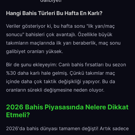
Hangi Bahis Türleri Bu Hafta En Karlı?
Veriler gösteriyor ki, bu hafta sonu "ilk yarı/maç
sonucu" bahisleri çok avantajlı. Özellikle büyük
takımların maçlarında ilk yarı beraberlik, maç sonu
galibiyet oranları yüksek.
Bir de şunu ekleyeyim: Canlı bahis fırsatları bu sezon
%30 daha karlı hale gelmiş. Çünkü takımlar maç
içinde daha çok taktik değişikliği yapıyor. Bu da
oranların sürekli değişmesine neden oluyor.
2026 Bahis Piyasasında Nelere Dikkat
Etmeli?
2026'da bahis dünyası tamamen değişti! Artık sadece