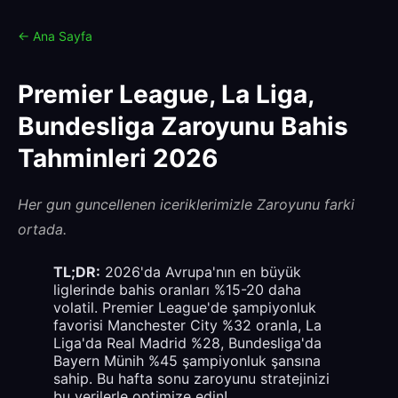
← Ana Sayfa
Premier League, La Liga,
Bundesliga Zaroyunu Bahis
Tahminleri 2026
Her gun guncellenen iceriklerimizle Zaroyunu farki
ortada.
TL;DR:
2026'da Avrupa'nın en büyük
liglerinde bahis oranları %15-20 daha
volatil. Premier League'de şampiyonluk
favorisi Manchester City %32 oranla, La
Liga'da Real Madrid %28, Bundesliga'da
Bayern Münih %45 şampiyonluk şansına
sahip. Bu hafta sonu zaroyunu stratejinizi
bu verilerle optimize edin!