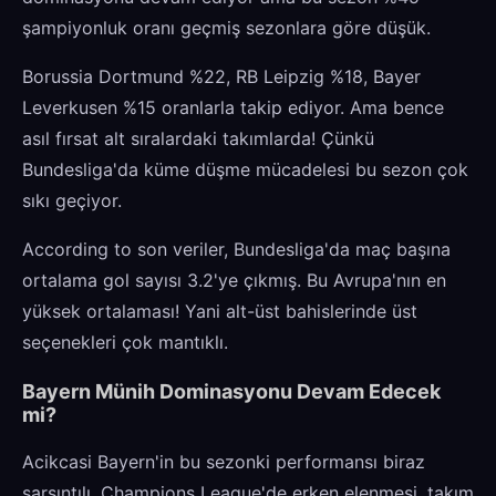
şampiyonluk oranı geçmiş sezonlara göre düşük.
Borussia Dortmund %22, RB Leipzig %18, Bayer
Leverkusen %15 oranlarla takip ediyor. Ama bence
asıl fırsat alt sıralardaki takımlarda! Çünkü
Bundesliga'da küme düşme mücadelesi bu sezon çok
sıkı geçiyor.
According to son veriler, Bundesliga'da maç başına
ortalama gol sayısı 3.2'ye çıkmış. Bu Avrupa'nın en
yüksek ortalaması! Yani alt-üst bahislerinde üst
seçenekleri çok mantıklı.
Bayern Münih Dominasyonu Devam Edecek
mi?
Acikcasi Bayern'in bu sezonki performansı biraz
sarsıntılı. Champions League'de erken elenmesi, takım