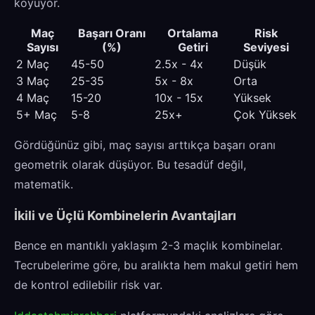
koyuyor.
Maç
Başarı Oranı
Ortalama
Risk
Sayısı
(%)
Getiri
Seviyesi
2 Maç
45-50
2.5x - 4x
Düşük
3 Maç
25-35
5x - 8x
Orta
4 Maç
15-20
10x - 15x
Yüksek
5+ Maç
5-8
25x+
Çok Yüksek
Gördüğünüz gibi, maç sayısı arttıkça başarı oranı
geometrik olarak düşüyor. Bu tesadüf değil,
matematik.
İkili ve Üçlü Kombinelerin Avantajları
Bence en mantıklı yaklaşım 2-3 maçlık kombinelar.
Tecrubelerime göre, bu aralıkta hem makul getiri hem
de kontrol edilebilir risk var.