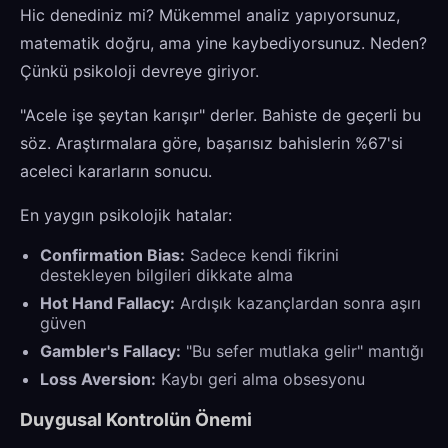
Hic denediniz mi? Mükemmel analiz yapıyorsunuz,
matematik doğru, ama yine kaybediyorsunuz. Neden?
Çünkü psikoloji devreye giriyor.
"Acele işe şeytan karışır" derler. Bahiste de geçerli bu
söz. Araştırmalara göre, başarısız bahislerin %67'si
aceleci kararların sonucu.
En yaygın psikolojik hatalar:
Confirmation Bias:
Sadece kendi fikrini
destekleyen bilgileri dikkate alma
Hot Hand Fallacy:
Ardışık kazançlardan sonra aşırı
güven
Gambler's Fallacy:
"Bu sefer mutlaka gelir" mantığı
Loss Aversion:
Kaybı geri alma obsesyonu
Duygusal Kontrolün Önemi