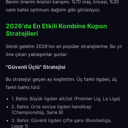
Benim önerim ikisinin karışımı. %70 maç öncesi, %30
canlı bahis optimum dağılım gibi görünüyor.
2026'da En Etkili Kombine Kupon
Stratejileri
Simdi gelelim 2026'nın en popüler stratejilerine. Bu yıl
öne çıkan yaklaşımlar şunlar:
"Güvenli Üçlü" Stratejisi
Bu stratejiyi geçen ay keşfettim. Üç farklı ligden, üç
farklı bahis türü:
1. Bahis: Büyük ligden alt/üst (Premier Lig, La Liga)
2. Bahis: Orta seviye ligden handikap
(Championship, Serie B)
3. Bahis: Güvenli ligden çifte şans (Bundesliga,
Ligue 1)