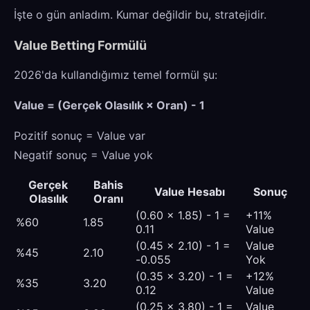
İşte o gün anladım. Kumar değildir bu, stratejidir.
Value Betting Formülü
2026'da kullandığımız temel formül şu:
Value = (Gerçek Olasılık × Oran) - 1
Pozitif sonuç = Value var
Negatif sonuç = Value yok
Gerçek
Bahis
Value Hesabı
Sonuç
Olasılık
Oranı
(0.60 × 1.85) - 1 =
+11%
%60
1.85
0.11
Value
(0.45 × 2.10) - 1 =
Value
%45
2.10
-0.055
Yok
(0.35 × 3.20) - 1 =
+12%
%35
3.20
0.12
Value
(0.25 × 3.80) - 1 =
Value