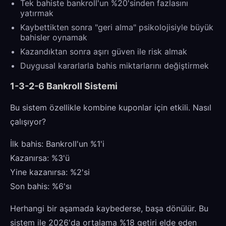
Tek bahiste bankroll'un %20'sinden fazlasını
yatırmak
Kaybettikten sonra "geri alma" psikolojisiyle büyük
bahisler oynamak
Kazandıktan sonra aşırı güven ile risk almak
Duygusal kararlarla bahis miktarlarını değiştirmek
1-3-2-6 Bankroll Sistemi
Bu sistem özellikle kombine kuponlar için etkili. Nasıl
çalışıyor?
İlk bahis: Bankroll'un %1'i
Kazanırsa: %3'ü
Yine kazanırsa: %2'si
Son bahis: %6'sı
Herhangi bir aşamada kaybederse, başa dönülür. Bu
sistem ile 2026'da ortalama %18 getiri elde eden