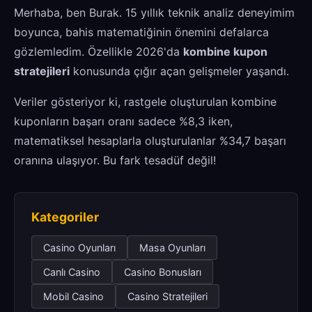
Merhaba, ben Burak. 15 yıllık teknik analiz deneyimim
boyunca, bahis matematiğinin önemini defalarca
gözlemledim. Özellikle 2026'da
kombine kupon
stratejileri
konusunda çığır açan gelişmeler yaşandı.
Veriler gösteriyor ki, rastgele oluşturulan kombine
kuponların başarı oranı sadece %8,3 iken,
matematiksel hesaplarla oluşturulanlar %34,7 başarı
oranına ulaşıyor. Bu fark tesadüf değil!
Kategoriler
Casino Oyunları
Masa Oyunları
Canlı Casino
Casino Bonusları
Mobil Casino
Casino Stratejileri