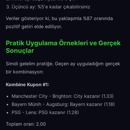
Üçüncü ay: %5'e kadar çıkabilirsiniz
Veriler gösteriyor ki, bu yaklaşımla %87 oranında
pozitif getiri elde ediliyor.
Pratik Uygulama Örnekleri ve Gerçek
Sonuçlar
Simdi gelelim pratiğe. Geçen ay uyguladığım gerçek
bir kombinasyon:
Kombine Kupon #1:
Manchester City - Brighton: City kazanır (1.33)
Bayern Münih - Augsburg: Bayern kazanır (1.18)
PSG - Lens: PSG kazanır (1.28)
Toplam oran: 2.00