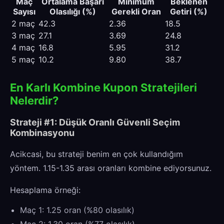
Maç
Ortalama Başarı
Minimum
Beklenen
Sayısı
Olasılığı (%)
Gerekli Oran
Getiri (%)
2 maç
42.3
2.36
18.5
3 maç
27.1
3.69
24.8
4 maç
16.8
5.95
31.2
5 maç
10.2
9.80
38.7
En Karlı Kombine Kupon Stratejileri
Nelerdir?
Strateji #1: Düşük Oranlı Güvenli Seçim
Kombinasyonu
Acikcasi, bu strateji benim en çok kullandığım
yöntem. 1.15-1.35 arası oranları kombine ediyorsunuz.
Hesaplama örneği:
Maç 1: 1.25 oran (%80 olasılık)