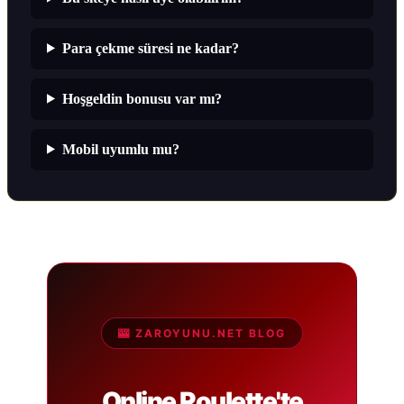
Para çekme süresi ne kadar?
Hoşgeldin bonusu var mı?
Mobil uyumlu mu?
🎰 ZAROYUNU.NET BLOG
Online Roulette'te