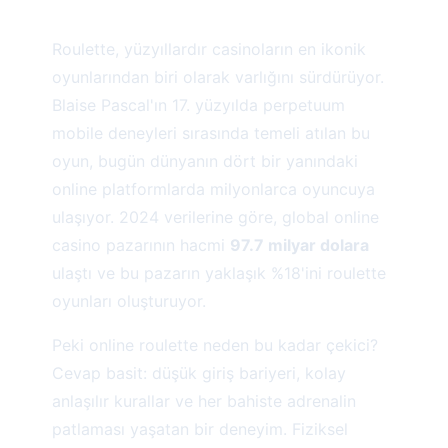
Roulette, yüzyıllardır casinoların en ikonik
oyunlarından biri olarak varlığını sürdürüyor.
Blaise Pascal'ın 17. yüzyılda perpetuum
mobile deneyleri sırasında temeli atılan bu
oyun, bugün dünyanın dört bir yanındaki
online platformlarda milyonlarca oyuncuya
ulaşıyor. 2024 verilerine göre, global online
casino pazarının hacmi
97.7 milyar dolara
ulaştı ve bu pazarın yaklaşık %18'ini roulette
oyunları oluşturuyor.
Peki online roulette neden bu kadar çekici?
Cevap basit: düşük giriş bariyeri, kolay
anlaşılır kurallar ve her bahiste adrenalin
patlaması yaşatan bir deneyim. Fiziksel