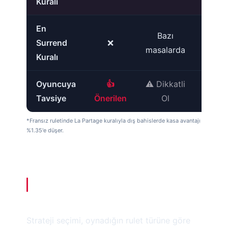
Kuralı
En
Bazı
Surrend
❌
✅
masalarda
Kuralı
Oyuncuya
👍
⚠️ Dikkatli
🏆 En 
Tavsiye
Önerilen
Ol
Seçi
*Fransız ruletinde La Partage kuralıyla dış bahislerde kasa avantajı
%1.35'e düşer.
Avrupa ve Amerikan Ruletinde
Hangi Strateji Daha Etkili?
Strateji seçimi, oynadığın rulet türüne göre