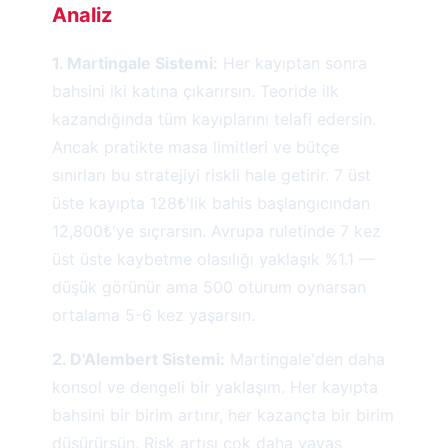
Analiz
1. Martingale Sistemi:
Her kayıptan sonra
bahsini iki katına çıkarırsın. Teoride ilk
kazandığında tüm kayıplarını telafi edersin.
Ancak pratikte masa limitleri ve bütçe
sınırları bu stratejiyi riskli hale getirir. 7 üst
üste kayıpta 128₺'lik bahis başlangıcından
12,800₺'ye sıçrarsın. Avrupa ruletinde 7 kez
üst üste kaybetme olasılığı yaklaşık %1.1 —
düşük görünür ama 500 oturum oynarsan
ortalama 5-6 kez yaşarsın.
2. D'Alembert Sistemi:
Martingale'den daha
konsol ve dengeli bir yaklaşım. Her kayıpta
bahsini bir birim artırır, her kazançta bir birim
düşürürsün. Risk artışı çok daha yavaş