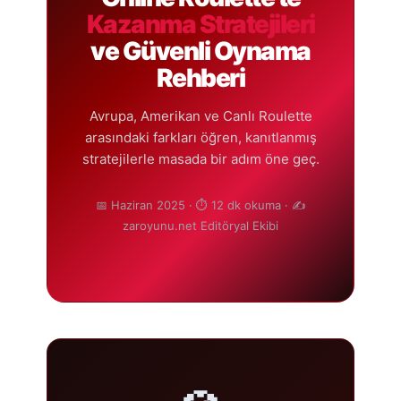
Kazanma Stratejileri
ve Güvenli Oynama
Rehberi
Avrupa, Amerikan ve Canlı Roulette
arasındaki farkları öğren, kanıtlanmış
stratejilerle masada bir adım öne geç.
📅 Haziran 2025 · ⏱️ 12 dk okuma · ✍️
zaroyunu.net Editöryal Ekibi