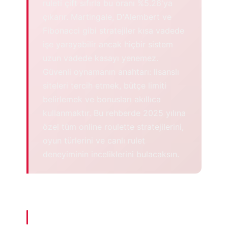
ruleti çift sıfırla bu oranı %5.26'ya
çıkarır. Martingale, D'Alembert ve
Fibonacci gibi stratejiler kısa vadede
işe yarayabilir ancak hiçbir sistem
uzun vadede kasayı yenemez.
Güvenli oynamanın anahtarı: lisanslı
siteleri tercih etmek, bütçe limiti
belirlemek ve bonusları akıllıca
kullanmaktır. Bu rehberde 2025 yılına
özel tüm online roulette stratejilerini,
oyun türlerini ve canlı rulet
deneyiminin inceliklerini bulacaksın.
Online Roulette Nedir ve Neden Bu
Kadar Popüler?