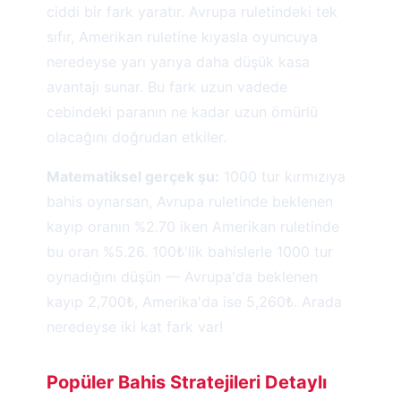
ciddi bir fark yaratır. Avrupa ruletindeki tek
sıfır, Amerikan ruletine kıyasla oyuncuya
neredeyse yarı yarıya daha düşük kasa
avantajı sunar. Bu fark uzun vadede
cebindeki paranın ne kadar uzun ömürlü
olacağını doğrudan etkiler.
Matematiksel gerçek şu:
1000 tur kırmızıya
bahis oynarsan, Avrupa ruletinde beklenen
kayıp oranın %2.70 iken Amerikan ruletinde
bu oran %5.26. 100₺'lik bahislerle 1000 tur
oynadığını düşün — Avrupa'da beklenen
kayıp 2,700₺, Amerika'da ise 5,260₺. Arada
neredeyse iki kat fark var!
Popüler Bahis Stratejileri Detaylı