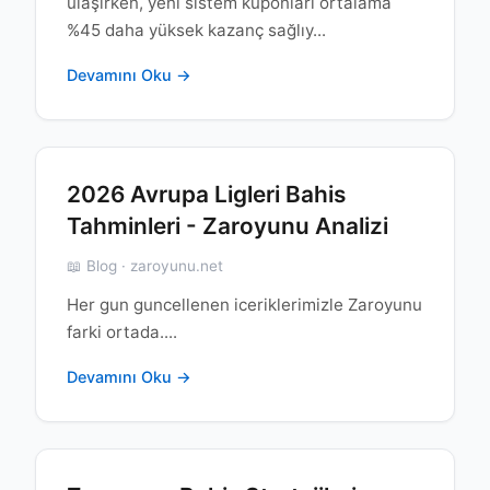
ulaşırken, yeni sistem kuponları ortalama
%45 daha yüksek kazanç sağlıy...
Devamını Oku →
2026 Avrupa Ligleri Bahis
Tahminleri - Zaroyunu Analizi
📖 Blog · zaroyunu.net
Her gun guncellenen iceriklerimizle Zaroyunu
farki ortada....
Devamını Oku →