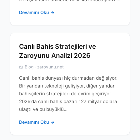
Devamını Oku →
Canlı Bahis Stratejileri ve
Zaroyunu Analizi 2026
📖 Blog · zaroyunu.net
Canlı bahis dünyası hiç durmadan değişiyor.
Bir yandan teknoloji gelişiyor, diğer yandan
bahisçilerin stratejileri de evrim geçiriyor.
2026'da canlı bahis pazarı 127 milyar dolara
ulaştı ve bu büyüklü...
Devamını Oku →