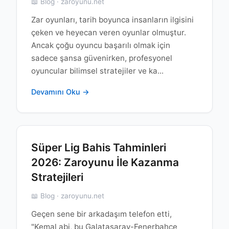
📖 Blog · zaroyunu.net
Zar oyunları, tarih boyunca insanların ilgisini
çeken ve heyecan veren oyunlar olmuştur.
Ancak çoğu oyuncu başarılı olmak için
sadece şansa güvenirken, profesyonel
oyuncular bilimsel stratejiler ve ka...
Devamını Oku →
Süper Lig Bahis Tahminleri
2026: Zaroyunu İle Kazanma
Stratejileri
📖 Blog · zaroyunu.net
Geçen sene bir arkadaşım telefon etti,
"Kemal abi, bu Galatasaray-Fenerbahçe