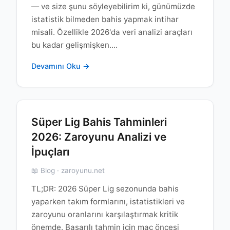
— ve size şunu söyleyebilirim ki, günümüzde
istatistik bilmeden bahis yapmak intihar
misali. Özellikle 2026'da veri analizi araçları
bu kadar gelişmişken....
Devamını Oku →
Süper Lig Bahis Tahminleri
2026: Zaroyunu Analizi ve
İpuçları
📖 Blog · zaroyunu.net
TL;DR: 2026 Süper Lig sezonunda bahis
yaparken takım formlarını, istatistikleri ve
zaroyunu oranlarını karşılaştırmak kritik
önemde. Başarılı tahmin için maç öncesi