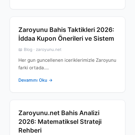
Zaroyunu Bahis Taktikleri 2026:
İddaa Kupon Önerileri ve Sistem
📖 Blog · zaroyunu.net
Her gun guncellenen iceriklerimizle Zaroyunu
farki ortada....
Devamını Oku →
Zaroyunu.net Bahis Analizi
2026: Matematiksel Strateji
Rehberi