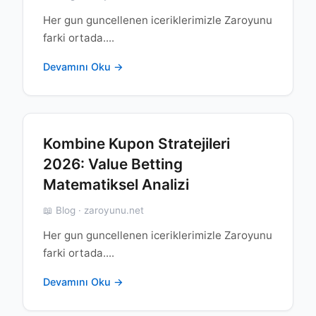
Her gun guncellenen iceriklerimizle Zaroyunu
farki ortada....
Devamını Oku →
Kombine Kupon Stratejileri
2026: Value Betting
Matematiksel Analizi
📖 Blog · zaroyunu.net
Her gun guncellenen iceriklerimizle Zaroyunu
farki ortada....
Devamını Oku →