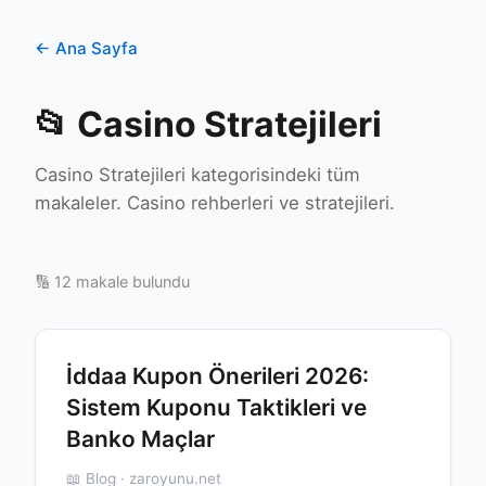
← Ana Sayfa
📂 Casino Stratejileri
Casino Stratejileri kategorisindeki tüm
makaleler. Casino rehberleri ve stratejileri.
🔢 12 makale bulundu
İddaa Kupon Önerileri 2026:
Sistem Kuponu Taktikleri ve
Banko Maçlar
📖 Blog · zaroyunu.net