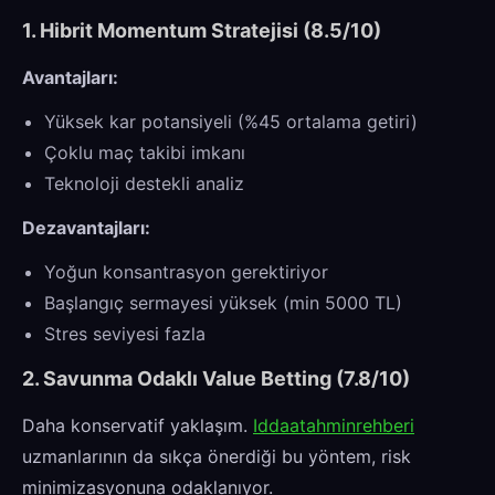
1. Hibrit Momentum Stratejisi (8.5/10)
Avantajları:
Yüksek kar potansiyeli (%45 ortalama getiri)
Çoklu maç takibi imkanı
Teknoloji destekli analiz
Dezavantajları:
Yoğun konsantrasyon gerektiriyor
Başlangıç sermayesi yüksek (min 5000 TL)
Stres seviyesi fazla
2. Savunma Odaklı Value Betting (7.8/10)
Daha konservatif yaklaşım.
Iddaatahminrehberi
uzmanlarının da sıkça önerdiği bu yöntem, risk
minimizasyonuna odaklanıyor.