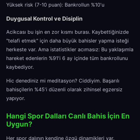
Yüksek risk (7-10 puan): Bankrollun %10'u
Duygusal Kontrol ve Disiplin
Acikcası bu işin en zor kısmı burası. Kaybettiğinizde
"telafi etmek" için daha büyük bahisler yapma isteği
herkeste var. Ama istatistikler acımasız: Bu yaklaşımla
hareket edenlerin %91'i 6 ay içinde tüm bankrollunu
kaybediyor.
Hic denediniz mi meditasyon? Ciddiyim. Başarılı
bahisçilerin %45'i düzenli olarak zihinsel egzersiz
yapıyor.
Hangi Spor Dalları Canlı Bahis İçin En
Uygun?
Her spor dalının kendine özgü dinamikleri var.