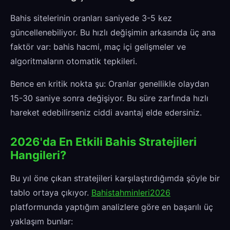
Bahis sitelerinin oranları saniyede 3-5 kez
güncellenebiliyor. Bu hızlı değişimin arkasında üç ana
faktör var: bahis hacmi, maç içi gelişmeler ve
algoritmaların otomatik tepkileri.
Bence en kritik nokta şu: Oranlar genellikle olaydan
15-30 saniye sonra değişiyor. Bu süre zarfında hızlı
hareket edebilirseniz ciddi avantaj elde edersiniz.
2026'da En Etkili Bahis Stratejileri
Hangileri?
Bu yıl öne çıkan stratejileri karşılaştırdığımda şöyle bir
tablo ortaya çıkıyor.
Bahistahminleri2026
platformunda yaptığım analizlere göre en başarılı üç
yaklaşım bunlar: