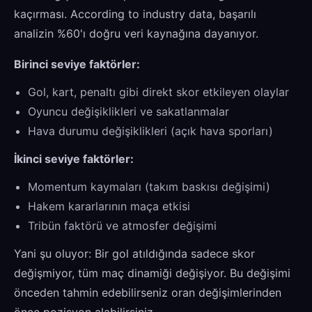
kaçırması. According to industry data, başarılı
analizin %60'ı doğru veri kaynağına dayanıyor.
Birinci seviye faktörler:
Gol, kart, penaltı gibi direkt skor etkileyen olaylar
Oyuncu değişiklikleri ve sakatlanmalar
Hava durumu değişiklikleri (açık hava sporları)
İkinci seviye faktörler:
Momentum kaymaları (takım baskısı değişimi)
Hakem kararlarının maça etkisi
Tribün faktörü ve atmosfer değişimi
Yani şu oluyor: Bir gol atıldığında sadece skor
değişmiyor, tüm maç dinamiği değişiyor. Bu değişimi
önceden tahmin edebilirseniz oran değişimlerinden
önce pozisyon alabilirsiniz.