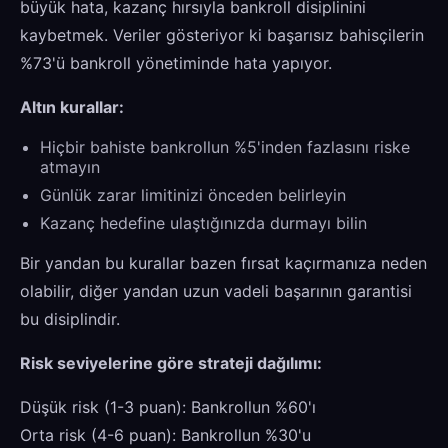
büyük hata, kazanç hırsıyla bankroll disiplinini
kaybetmek. Veriler gösteriyor ki başarısız bahisçilerin
%73'ü bankroll yönetiminde hata yapıyor.
Altın kurallar:
Hiçbir bahiste bankrollun %5'inden fazlasını riske
atmayın
Günlük zarar limitinizi önceden belirleyin
Kazanç hedefine ulaştığınızda durmayı bilin
Bir yandan bu kurallar bazen fırsat kaçırmanıza neden
olabilir, diğer yandan uzun vadeli başarının garantisi
bu disiplindir.
Risk seviyelerine göre strateji dağılımı:
Düşük risk (1-3 puan): Bankrollun %60'ı
Orta risk (4-6 puan): Bankrollun %30'u