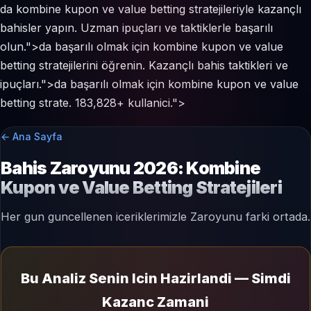
da kombine kupon ve value betting stratejileriyle kazançlı
bahisler yapın. Uzman ipuçları ve taktiklerle başarılı
olun.">da başarılı olmak için kombine kupon ve value
betting stratejilerini öğrenin. Kazançlı bahis taktikleri ve
ipuçları.">da başarılı olmak için kombine kupon ve value
betting strate. 183,828+ kullanici.">
← Ana Sayfa
Bahis Zaroyunu 2026: Kombine
Kupon ve Value Betting Stratejileri
Her gun guncellenen iceriklerimizle Zaroyunu farki ortada.
Bu Analiz Senin Icin Hazirlandi — Simdi
Kazanc Zamani