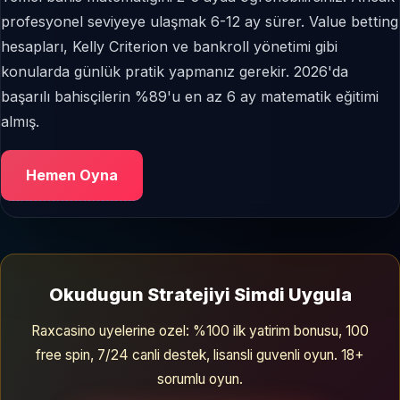
profesyonel seviyeye ulaşmak 6-12 ay sürer. Value betting
hesapları, Kelly Criterion ve bankroll yönetimi gibi
konularda günlük pratik yapmanız gerekir. 2026'da
başarılı bahisçilerin %89'u en az 6 ay matematik eğitimi
almış.
Hemen Oyna
Okudugun Stratejiyi Simdi Uygula
Raxcasino uyelerine ozel: %100 ilk yatirim bonusu, 100
free spin, 7/24 canli destek, lisansli guvenli oyun. 18+
sorumlu oyun.