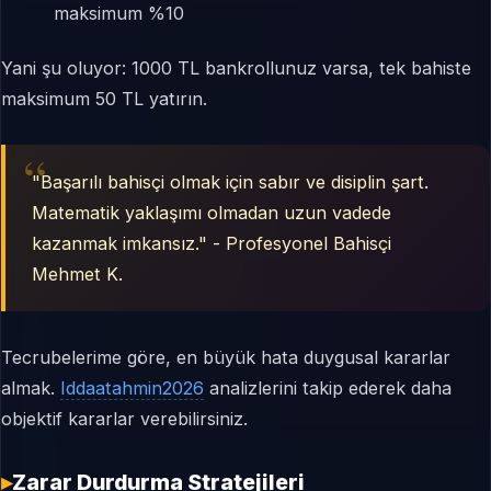
maksimum %10
Yani şu oluyor: 1000 TL bankrollunuz varsa, tek bahiste
maksimum 50 TL yatırın.
"Başarılı bahisçi olmak için sabır ve disiplin şart.
Matematik yaklaşımı olmadan uzun vadede
kazanmak imkansız." - Profesyonel Bahisçi
Mehmet K.
Tecrubelerime göre, en büyük hata duygusal kararlar
almak.
Iddaatahmin2026
analizlerini takip ederek daha
objektif kararlar verebilirsiniz.
Zarar Durdurma Stratejileri