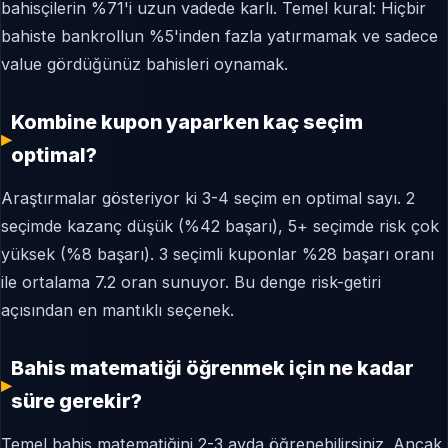
bahisçilerin %71'i uzun vadede karlı. Temel kural: Hiçbir
bahiste bankrollun %5'inden fazla yatırmamak ve sadece
value gördüğünüz bahisleri oynamak.
Kombine kupon yaparken kaç seçim
optimal?
Araştırmalar gösteriyor ki 3-4 seçim en optimal sayı. 2
seçimde kazanç düşük (%42 başarı), 5+ seçimde risk çok
yüksek (%8 başarı). 3 seçimli kuponlar %28 başarı oranı
ile ortalama 7.2 oran sunuyor. Bu denge risk-getiri
açısından en mantıklı seçenek.
Bahis matematiği öğrenmek için ne kadar
süre gerekir?
Temel bahis matematiğini 2-3 ayda öğrenebilirsiniz. Ancak