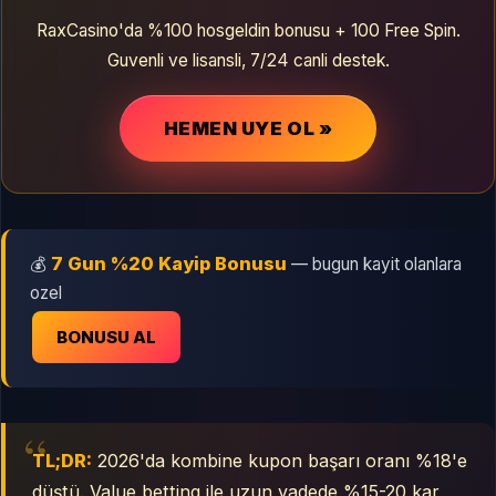
RaxCasino'da %100 hosgeldin bonusu + 100 Free Spin.
Guvenli ve lisansli, 7/24 canli destek.
HEMEN UYE OL »
7 Gun %20 Kayip Bonusu
💰
— bugun kayit olanlara
ozel
BONUSU AL
TL;DR:
2026'da kombine kupon başarı oranı %18'e
düştü. Value betting ile uzun vadede %15-20 kar