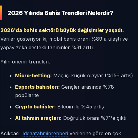
2026 Yılında Bahis Trendleri Nelerdir?
2026'da bahis sektörü büyük değişimler yaşadı.
Veriler gösteriyor ki, mobil bahis oranı %89'a ulaştı ve
yapay zeka destekli tahminler %31 arttı.
Yılın önemli trendleri:
Micro-betting:
Maç içi küçük olaylar (%156 artış)
Esports bahisleri:
Gençler arasında %78
popülarite
Crypto bahisler:
Bitcoin ile %45 artış
AI tahmin araçları:
Doğruluk oranı %71'e çıktı
Acikcasi,
Iddaatahminrehberi
verilerine göre en çok