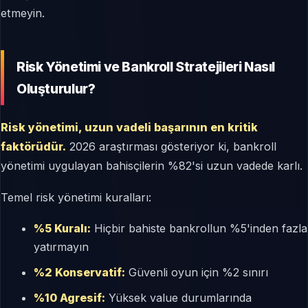
etmeyin.
Risk Yönetimi ve Bankroll Stratejileri Nasıl
Oluşturulur?
Risk yönetimi, uzun vadeli başarının en kritik
faktörüdür.
2026 araştırması gösteriyor ki, bankroll
yönetimi uygulayan bahisçilerin %82'si uzun vadede karlı.
Temel risk yönetimi kuralları:
%5 Kuralı:
Hiçbir bahiste bankrollun %5'inden fazla
yatırmayın
%2 Konservatif:
Güvenli oyun için %2 sınırı
%10 Agresif:
Yüksek value durumlarında