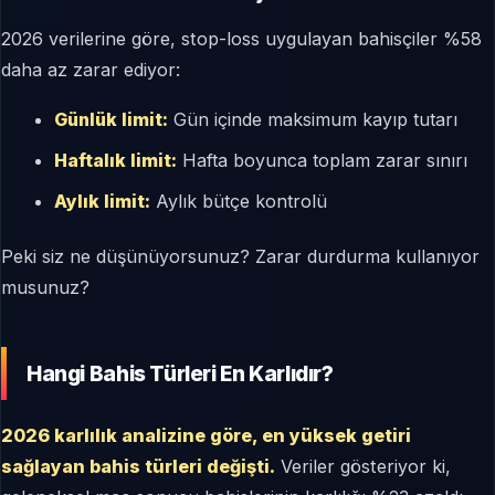
2026 verilerine göre, stop-loss uygulayan bahisçiler %58
daha az zarar ediyor:
Günlük limit:
Gün içinde maksimum kayıp tutarı
Haftalık limit:
Hafta boyunca toplam zarar sınırı
Aylık limit:
Aylık bütçe kontrolü
Peki siz ne düşünüyorsunuz? Zarar durdurma kullanıyor
musunuz?
Hangi Bahis Türleri En Karlıdır?
2026 karlılık analizine göre, en yüksek getiri
sağlayan bahis türleri değişti.
Veriler gösteriyor ki,