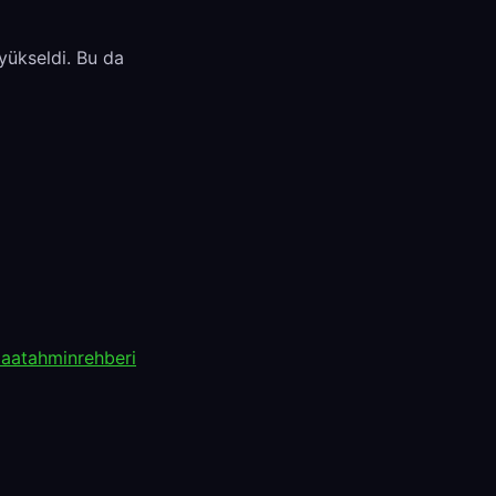
yükseldi. Bu da
daatahminrehberi