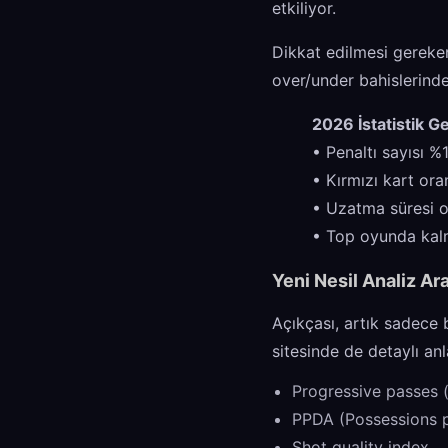
etkiliyor.
Dikkat edilmesi gereke
over/under bahislerinde
2026 İstatistik Ge
• Penaltı sayısı %1
• Kırmızı kart ora
• Uzatma süresi o
• Top oyunda kal
Yeni Nesil Analiz Ara
Açıkçası, artık sadece
sitesinde de detaylı anl
Progressive passes (i
PPDA (Possessions p
Shot quality index