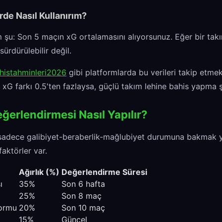
rde Nasıl Kullanırım?
şu: Son 5 maçın xG ortalamasını alıyorsunuz. Eğer bir takı
ürdürülebilir değil.
histahminleri2026
gibi platformlarda bu verileri takip etme
e xG farkı 0.5'ten fazlaysa, güçlü takım lehine bahis yapma ş
erlendirmesi Nasıl Yapılır?
sadece galibiyet-beraberlik-mağlubiyet durumuna bakmak y
aktörler var.
Ağırlık (%)
Değerlendirme Süresi
ı
35%
Son 6 hafta
25%
Son 8 maç
formu
20%
Son 10 maç
15%
Güncel