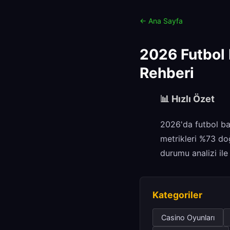
← Ana Sayfa
2026 Futbol B
Rehberi
📊 Hızlı Özet
2026'da futbol bah
metrikleri %73 doğ
durumu analizi ile 
Kategoriler
Casino Oyunları