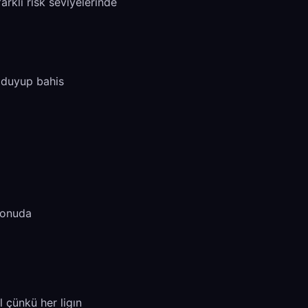
rklı risk seviyelerinde
n duyup bahis
 konuda
 çünkü her ligın