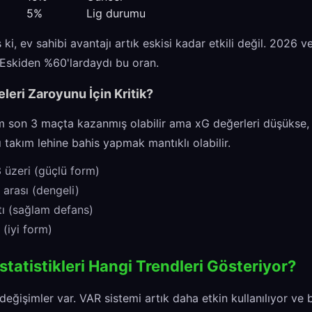
5%
Lig durumu
ki, ev sahibi avantajı artık eskisi kadar etkili değil. 2026 v
 Eskiden %60'lardaydı bu oran.
eri Zaroyunu İçin Kritik?
ım son 3 maçta kazanmış olabilir ama xG değerleri düşükse, 
 takım lehine bahis yapmak mantıklı olabilir.
3 üzeri (güçlü form)
 arası (dengeli)
tı (sağlam defans)
(iyi form)
statistikleri Hangi Trendleri Gösteriyor?
değişimler var. VAR sistemi artık daha etkin kullanılıyor ve 