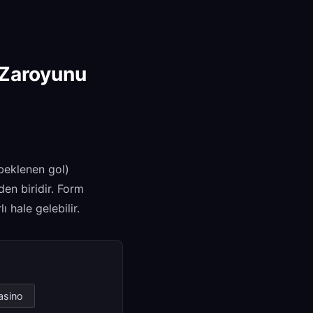
e Zaroyunu
(beklenen gol)
den biridir. Form
ı hale gelebilir.
asino