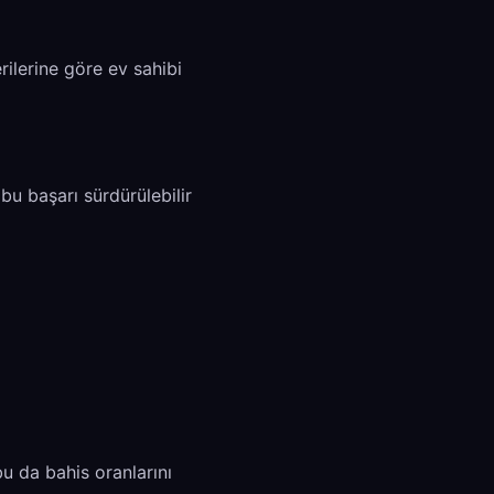
erilerine göre ev sahibi
bu başarı sürdürülebilir
bu da bahis oranlarını