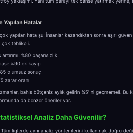
tföy yaklaşımı. Yani tüm parayı tek bahse yatırmak yerine, fa
e Yapılan Hatalar
çok yapılan hata şu: İnsanlar kazandıktan sonra aşırı güve
 çok tehlikeli.
artırımı: %80 başarısızlık
bası: %90 ek kayıp
%85 olumsuz sonuç
75 zarar oranı
zmanlar, bahis bütçeniz aylık gelirin %5'ini geçmemeli. Bu
ormunda da benzer öneriler var.
statistiksel Analiz Daha Güvenilir?
 Tüm liglerde aynı analiz yöntemlerini kullanmak doğru değil