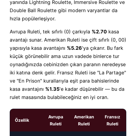
yanında Lightning Roulette, Immersive Roulette ve
Double Ball Roulette gibi modern varyantlar da
hızla popülerleşiyor.
Avrupa Ruleti, tek sıfırlı (0) çarkıyla
%2.70
kasa
avantajı sunar. Amerikan Ruleti ise çift sıfırlı (0, 00)
yapısıyla kasa avantajını
%5.26
'ya çıkarır. Bu fark
küçük görünebilir ama uzun vadede binlerce tur
oynadığınızda cebinizden çıkan paranın neredeyse
iki katına denk gelir. Fransız Ruleti ise "La Partage"
ve "En Prison" kurallarıyla eşit para bahislerinde
kasa avantajını
%1.35
'e kadar düşürebilir — bu da
rulet masasında bulabileceğiniz en iyi oran.
Avrupa
Amerikan
Fransız
Özellik
Ruleti
Ruleti
Ruleti