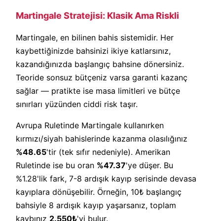
Martingale Stratejisi: Klasik Ama Riskli
Martingale, en bilinen bahis sistemidir. Her
kaybettiğinizde bahsinizi ikiye katlarsınız,
kazandığınızda başlangıç bahsine dönersiniz.
Teoride sonsuz bütçeniz varsa garanti kazanç
sağlar — pratikte ise masa limitleri ve bütçe
sınırları yüzünden ciddi risk taşır.
Avrupa Ruletinde Martingale kullanırken
kırmızı/siyah bahislerinde kazanma olasılığınız
%48.65
'tir (tek sıfır nedeniyle). Amerikan
Ruletinde ise bu oran
%47.37
'ye düşer. Bu
%1.28'lik fark, 7-8 ardışık kayıp serisinde devasa
kayıplara dönüşebilir. Örneğin, 10₺ başlangıç
bahsiyle 8 ardışık kayıp yaşarsanız, toplam
kaybınız
2.550₺
'yi bulur.