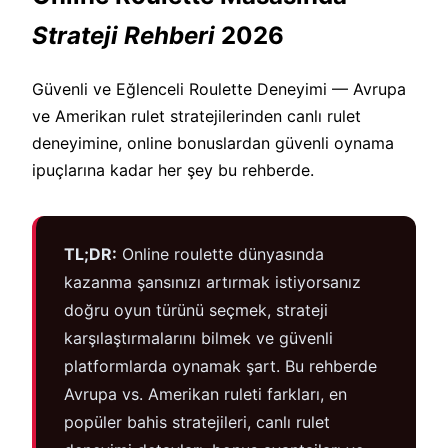
Strateji Rehberi
2026
Güvenli ve Eğlenceli Roulette Deneyimi — Avrupa
ve Amerikan rulet stratejilerinden canlı rulet
deneyimine, online bonuslardan güvenli oynama
ipuçlarına kadar her şey bu rehberde.
TL;DR:
Online roulette dünyasında
kazanma şansınızı artırmak istiyorsanız
doğru oyun türünü seçmek, strateji
karşılaştırmalarını bilmek ve güvenli
platformlarda oynamak şart. Bu rehberde
Avrupa vs. Amerikan ruleti farkları, en
popüler bahis stratejileri, canlı rulet